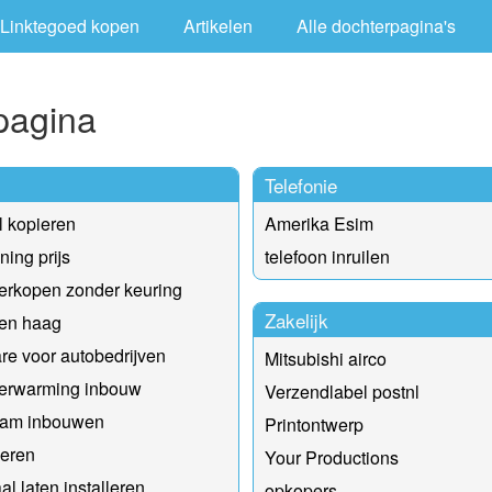
Linktegoed kopen
Artikelen
Alle dochterpagina's
pagina
Telefonie
l kopieren
Amerika Esim
ning prijs
telefoon inruilen
erkopen zonder keuring
Zakelijk
Den haag
re voor autobedrijven
Mitsubishi airco
verwarming inbouw
Verzendlabel postnl
am inbouwen
Printontwerp
ieren
Your Productions
al laten installeren
opkopers