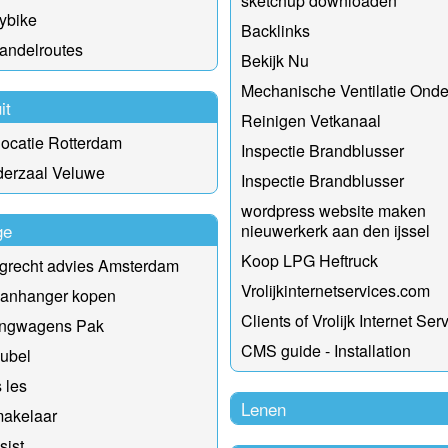
sketchup downloaden
ybike
Backlinks
andelroutes
Bekijk Nu
Mechanische Ventilatie Ond
it
Reinigen Vetkanaal
ocatie Rotterdam
Inspectie Brandblusser
derzaal Veluwe
Inspectie Brandblusser
wordpress website maken
ge
nieuwerkerk aan den ijssel
Koop LPG Heftruck
grecht advies Amsterdam
Vrolijkinternetservices.com
anhanger kopen
Clients of Vrolijk Internet Ser
ngwagens Pak
CMS guide - Installation
ubel
 les
Lenen
makelaar
sist