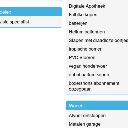
Digitale Apotheek
delen
Fatbike kopen
isie specialist
batterijen
Helium ballonnen
Slapen met draadloze oortje
tropische bomen
PVC Vloeren
vegan hondenvoer
dubai parfum kopen
boxershorts abonnement
opzegbaar
Wonen
Afvoer ontstoppen
Metalen garage