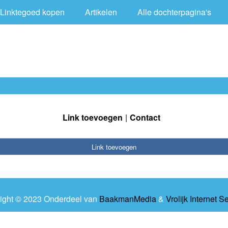
Linktegoed kopen
Artikelen
Alle dochterpagina's
Link toevoegen
Contact
Link toevoegen
ight © 2023 Onderdeel van
BaakmanMedia
&
Vrolijk Internet S